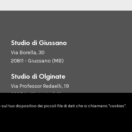
Studio di Giussano
Via Borella, 30
20811 - Giussano (MB)
Studio di Olginate
Via Professor Redaelli, 19
23854 - Olginate (LC)
ul tuo dispositivo dei piccoli file di dati che si chiamano "cookies".
730968 • N° Ord. 20316 •
Codice deontologico
•
Cookie & privacy 