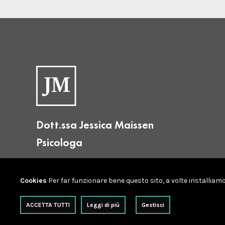
Dott.ssa Jessica Maissen
Psicologa
Cookies
Per far funzionare bene questo sito, a volte installiamo s
ACCETTA TUTTI
Leggi di più
Gestisci
© Jessica Maissen • P.Iva IT10381