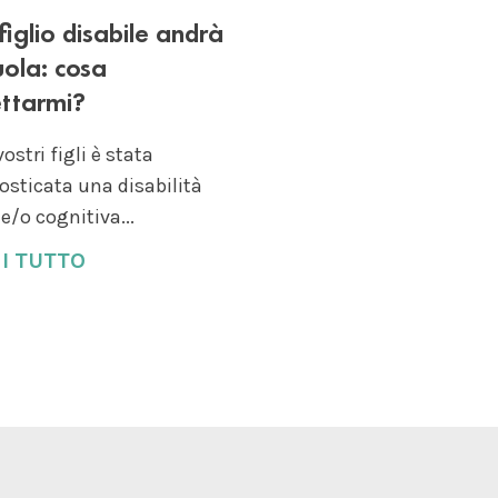
figlio disabile andrà
uola: cosa
ttarmi?
vostri figli è stata
osticata una disabilità
 e/o cognitiva...
I TUTTO