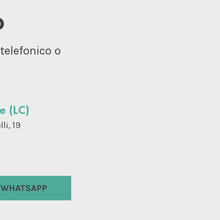
o
telefonico o
e (LC)
li, 19
WHATSAPP