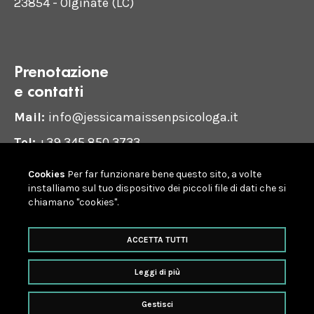
23854 - Olginate (LC)
Prenotazione
e contatti
Mail:
info@jessicamaissenpsicologa.it
Tel:
+39 345 850 3733
Cookies
Per far funzionare bene questo sito, a volte
WHATSAPP
installiamo sul tuo dispositivo dei piccoli file di dati che si
chiamano "cookies".
ACCETTA TUTTI
© Jessica Maissen • P.Iva IT10381730968 • N° Ord. 20316 •
Codice deontologico
•
Cookie & privacy policy
•
Gestione
Leggi di più
dei dati personali
Gestisci